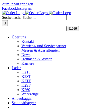
Zum Inhalt springen
Facebook
Instagram
Suche nach:
Über uns
Kontakt
Vertriebs- und Servicepartner
Messen & Ausstellungen
News
Heitmann & Wittler
Karriere
Lader
K2TT
K2ST
K2TF
K2SF
K260
Werkzeuge
Anbaubagger
Stationärbagger