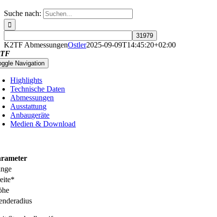
Suche nach:
K2TF Abmessungen
Ostler
2025-09-09T14:45:20+02:00
2TF
oggle Navigation
Highlights
Technische Daten
Abmessungen
Ausstattung
Anbaugeräte
Medien & Download
arameter
änge
eite*
öhe
nderadius