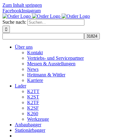
Zum Inhalt springen
Facebook
Instagram
Suche nach:
Über uns
Kontakt
Vertriebs- und Servicepartner
Messen & Ausstellungen
News
Heitmann & Wittler
Karriere
Lader
K2TT
K2ST
K2TF
K2SF
K260
Werkzeuge
Anbaubagger
Stationärbagger