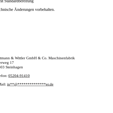
mit Standardbereifung
chnische Änderungen vorbehalten.
tmann & Wittler GmbH & Co. Maschinenfabrik
erweg 17
03 Steinhagen
efon:
05204-91410
Ma
il:
in
**
@
**************
er.de