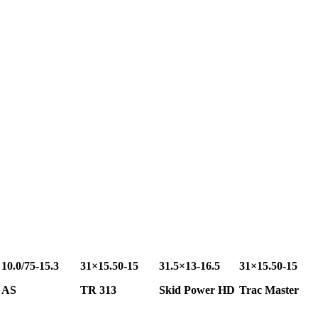
10.0/75-15.3
31×15.50-15
31.5×13-16.5
31×15.50-15
AS
TR 313
Skid
Power HD
Trac Master