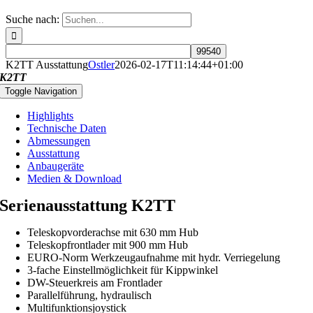
Suche nach:
K2TT Ausstattung
Ostler
2026-02-17T11:14:44+01:00
K2TT
Toggle Navigation
Highlights
Technische Daten
Abmessungen
Ausstattung
Anbaugeräte
Medien & Download
Serienausstattung K2TT
Teleskopvorderachse mit 630 mm Hub
Teleskopfrontlader mit 900 mm Hub
EURO-Norm Werkzeugaufnahme mit hydr. Verriegelung
3-fache Einstellmöglichkeit für Kippwinkel
DW-Steuerkreis am Frontlader
Parallelführung, hydraulisch
Multifunktionsjoystick