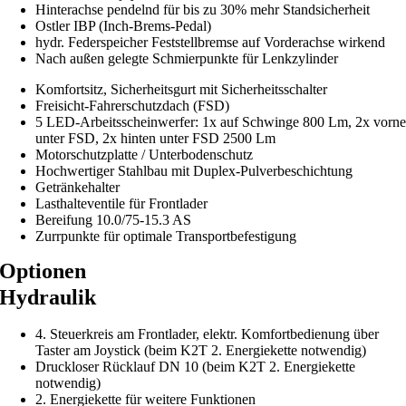
Hinterachse pendelnd für bis zu 30% mehr Standsicherheit
Ostler IBP (Inch-Brems-Pedal)
hydr. Federspeicher Feststellbremse auf Vorderachse wirkend
Nach außen gelegte Schmierpunkte für Lenkzylinder
Komfortsitz, Sicherheitsgurt mit Sicherheitsschalter
Freisicht-Fahrerschutzdach (FSD)
5 LED-Arbeitsscheinwerfer: 1x auf Schwinge 800 Lm, 2x vorn
unter FSD, 2x hinten unter FSD 2500 Lm
Motorschutzplatte / Unterbodenschutz
Hochwertiger Stahlbau mit Duplex-Pulverbeschichtung
Getränkehalter
Lasthalteventile für Frontlader
Bereifung 10.0/75-15.3 AS
Zurrpunkte für optimale Transportbefestigung
Optionen
Hydraulik
4. Steuerkreis am Frontlader, elektr. Komfortbedienung über
Taster am Joystick (beim K2T 2. Energiekette notwendig)
Druckloser Rücklauf DN 10 (beim K2T 2. Energiekette
notwendig)
2. Energiekette für weitere Funktionen