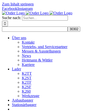
Zum Inhalt springen
Facebook
Instagram
Suche nach:
Über uns
Kontakt
Vertriebs- und Servicepartner
Messen & Ausstellungen
News
Heitmann & Wittler
Karriere
Lader
K2TT
K2ST
K2TF
K2SF
K260
Werkzeuge
Anbaubagger
Stationärbagger