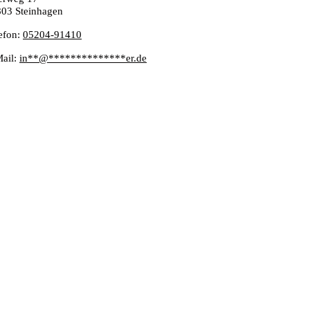
03 Steinhagen
efon:
05204-91410
Ma
il:
in
**
@
**************
er.de